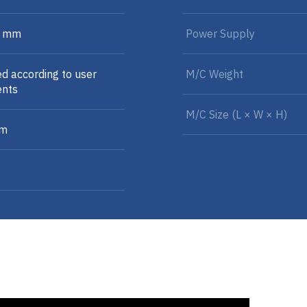
0 mm
Power Supply
d according to user
M/C Weight
ents
M/C Size (L × W × H)
mm