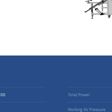
700
Total Power
Working Air Pressure