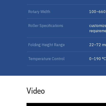
Rotary Width
100–66
Roller Specifications
customize
requirem
Folding Height Range
22–72 
Temperature Control
0–190 °C
Video