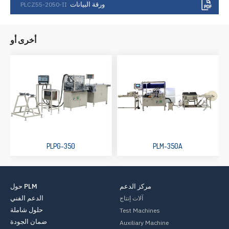
ورقة البيانات
PLCZ55-2050-II
أخرى أو
PLPG-350
PLM-350A
مركز الدعم
حول PLM
الدعم الفني
آلات إنتاج
حلول شاملة
Test Machines
ضمان الجودة
Auxiliary Machine