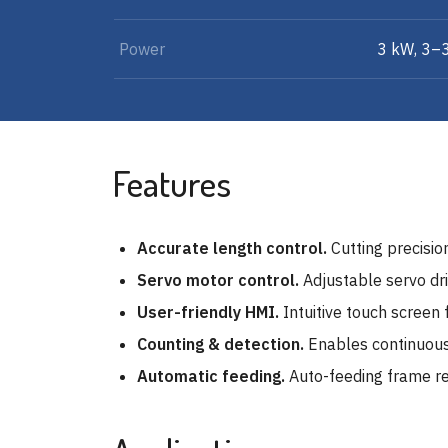
Power
3 kW, 3–
Features
Accurate length control.
Cutting precisio
Servo motor control.
Adjustable servo dri
User-friendly HMI.
Intuitive touch screen 
Counting & detection.
Enables continuous,
Automatic feeding.
Auto-feeding frame re