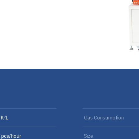
K-1
Gas Consumption
pcs/hour
Size