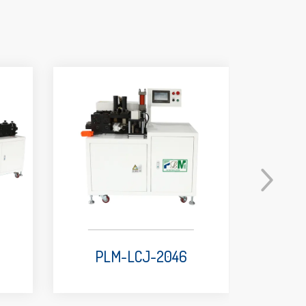
PLM-LCJ-2046
P