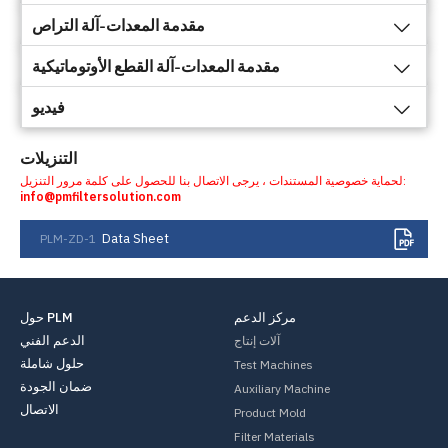
مقدمة المعدات-آلة التراص
مقدمة المعدات-آلة القطع الأوتوماتيكية
فيديو
التنزيلات
لحماية خصوصية المستندات ، يرجى الاتصال بنا للحصول على كلمة مرور التنزيل:
info@pmfiltersolution.com
Data Sheet
PLM-ZD-1
مركز الدعم
حول PLM
الدعم الفني
آلات إنتاج
حلول شاملة
Test Machines
ضمان الجودة
Auxiliary Machine
الاتصال
Product Mold
Filter Materials