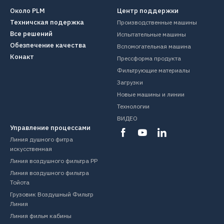
Около PLM
Центр поддержки
Техничская подержка
Производственные машины
Все решений
Испытательные машины
Обезпечение качества
Вспомогательная машина
Конакт
Прессформа продукта
Фильтрующие материалы
Загрузки
Новые машины и линии
Технологии
ВИДЕО
Управление процессами
Линия душного фитра
искусственная
Линия воздушного фильтра PP
Линия воздушного фильтра
Тойота
Грузовик Воздушный Фильтр
Линия
Линия фильм кабины