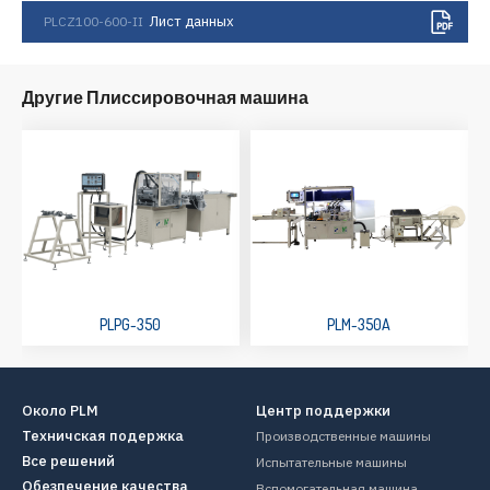
Лист данных
PLCZ100-600-II
Другие Плиссировочная машина
PLPG-350
PLM-350A
Около PLM
Центр поддержки
Техничская подержка
Производственные машины
Все решений
Испытательные машины
Обезпечение качества
Вспомогательная машина