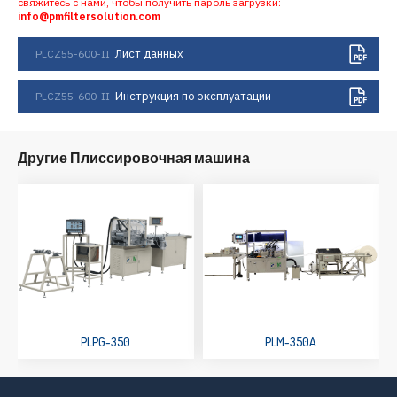
свяжитесь с нами, чтобы получить пароль загрузки:
info@pmfiltersolution.com
Лист данных
PLCZ55-600-II
Инструкция по эксплуатации
PLCZ55-600-II
Другие Плиссировочная машина
PLPG-350
PLM-350A