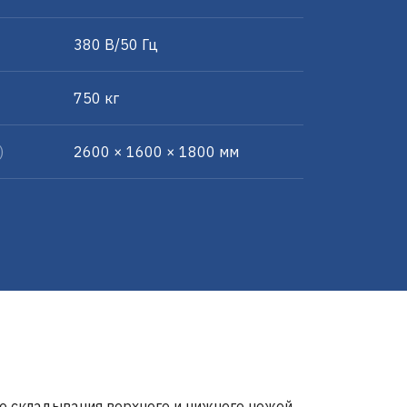
380 В/50 Гц
750 кг
)
2600 × 1600 × 1800 мм
 складывания верхнего и нижнего ножей,