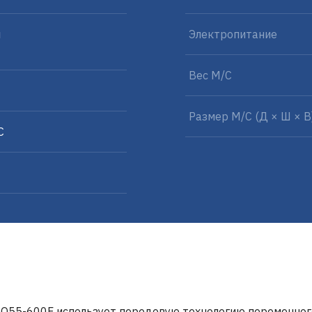
м
Электропитание
Вес М/С
Размер M/C (Д × Ш × В
C
O55-600F использует передовую технологию переменного