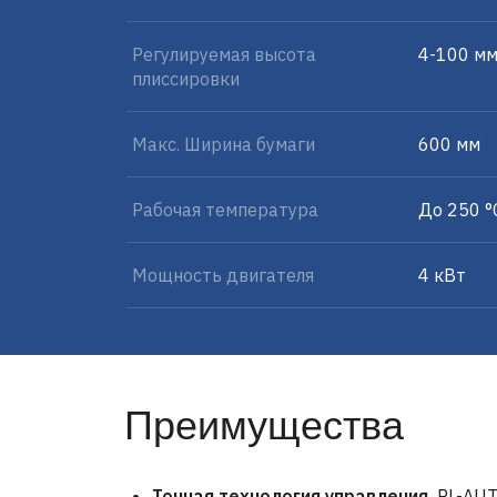
Регулируемая высота
4-100 м
плиссировки
Макс. Ширина бумаги
600 мм
Рабочая температура
До 250 °
Мощность двигателя
4 кВт
Преимущества
Точная технология управления.
PL-AUT