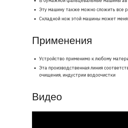
В бумажной фальцевальные машины авто
Эту машину также можно сложить все р
Складной нож этой машины может менят
Применения
Устройство применимо к любому матери
Эта производственная линия соответст
очищения, индустрии водоочистки
Видео