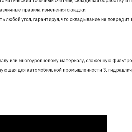
матический точечный счетчик, складывая обработку и п
азличные правила изменения складки.
ь любой угол, гарантируя, что складывание не повредит
алу или многоуровневому материалу, сложенную фильтро
вующая для автомобильной промышленности 3, гидравли