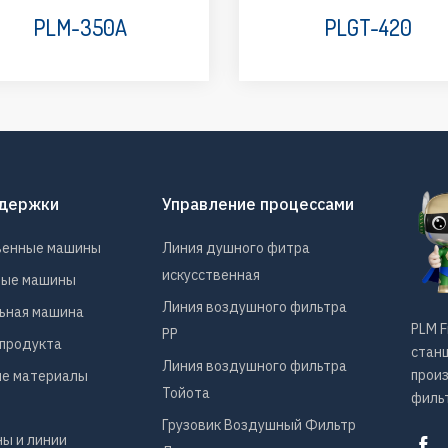
PLM-350A
PLGT-420
ддержки
Управление процессами
венные машины
Линия душного фитра
искусственная
ные машины
Линия воздушного фильтра
ьная машина
PLM F
PP
продукта
станц
Линия воздушного фильтра
прои
е материалы
Тойота
фильт
Грузовик Воздушный Фильтр
ы и линии