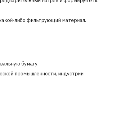
редварительный нагрев и формируя етк.
 какой-либо фильтрующий материал.
вальную бумагу.
ческой промышленности, индустрии