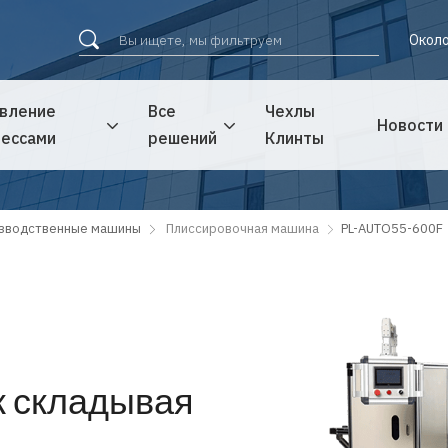
Около
вление
Все
Чехлы
Новости
ессами
решений
Клинты
зводственные машины
Плиссировочная машина
PL-AUTO55-600F
ж складывая