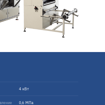
4 кВт
вление
0,6 МПа