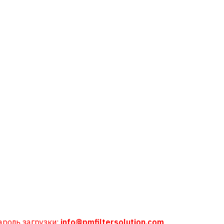
ароль загрузки:
info@pmfiltersolution.com