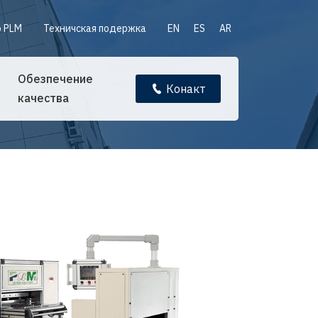
 PLM
Техничская подержка
EN
ES
AR
Обезпечение
Конакт
качества