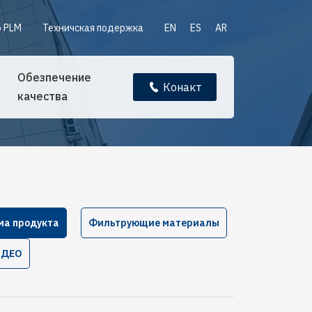
 PLM
Техничская подержка
EN
ES
AR
Обезпечение
Конакт
качества
ма продукта
Фильтрующие материалы
ИДЕО