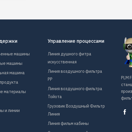
ддержки
Управление процессами
венные машины
Линия душного фитра
искусственная
ные машины
Линия воздушного фильтра
ьная машина
PLM F
PP
продукта
станц
Линия воздушного фильтра
прои
е материалы
Тойота
фильт
Грузовик Воздушный Фильтр
ы и линии
Линия
Линия фильм кабины