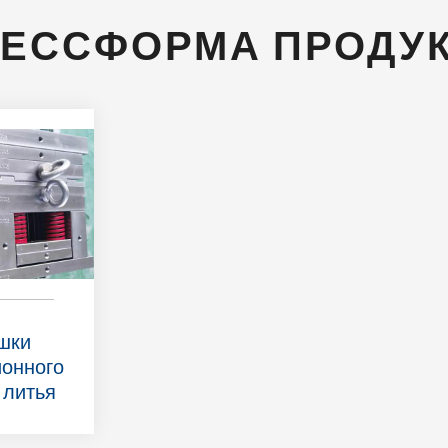
ЕССФОРМА ПРОДУ
шки
онного
 литья