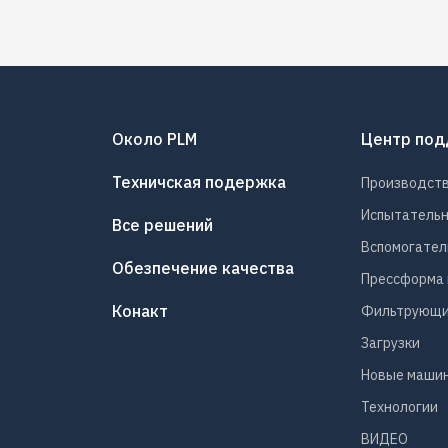
Около PLM
Центр по
Техничская подержка
Производст
Испытатель
Все решений
Вспомогател
Обезпечение качества
Прессформа 
Конакт
Фильтрующи
Загрузки
Новые машин
Технологии
ВИДЕО