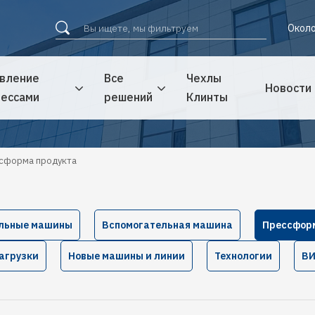
Около
вление
Все
Чехлы
Новости
ессами
решений
Клинты
сформа продукта
льные машины
Вспомогательная машина
Прессфор
агрузки
Новые машины и линии
Технологии
В