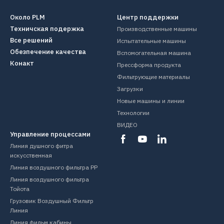
Около PLM
Центр поддержки
Техничская подержка
Производственные машины
Все решений
Испытательные машины
Обезпечение качества
Вспомогательная машина
Конакт
Прессформа продукта
Фильтрующие материалы
Загрузки
Новые машины и линии
Технологии
ВИДЕО
Управление процессами
Линия душного фитра
искусственная
Линия воздушного фильтра PP
Линия воздушного фильтра
Тойота
Грузовик Воздушный Фильтр
Линия
Линия фильм кабины