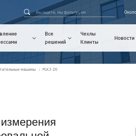
Около
вление
Все
Чехлы
Новости
ессами
решений
Клинты
тательные машины
PLKJ-20
 измерения
ровальной