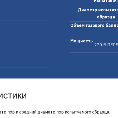
испытания
Диаметр испытат
образца
Объем газового балл
Мощность
220 В ПЕР
истики
тр пор и средний диаметр пор испытуемого образца.