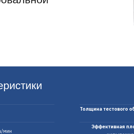
еристики
Толщина тестового о
Эффективная пл
а/мин