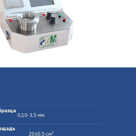
бразца
0,10-3,5 мм
ощадь
2
20±0,5 см