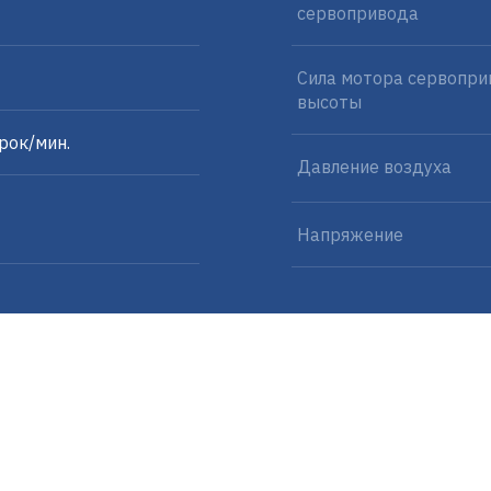
сервопривода
Сила мотора сервопри
высоты
рок/мин.
Давление воздуха
Напряжение