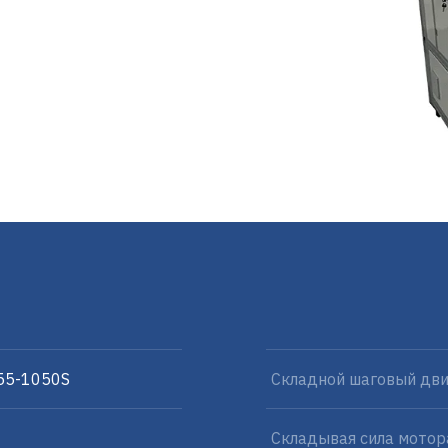
55-1050S
Складной шаговый дви
Складывая сила мотор