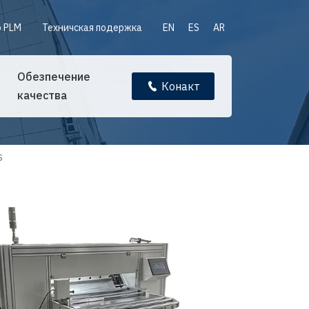
 PLM
Техничская подержка
EN
ES
AR
Обезпечение
Конакт
качества
S