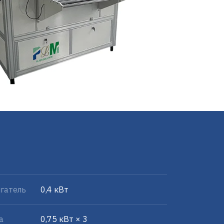
гатель
0,4 кВт
а
0,75 кВт × 3