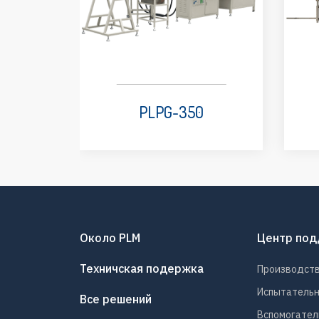
PLPG-350
Около PLM
Центр по
Техничская подержка
Производст
Испытатель
Все решений
Вспомогател