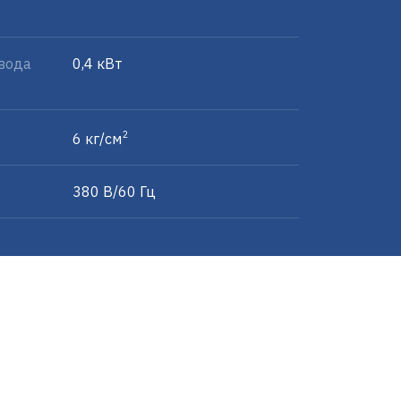
вода
0,4 кВт
2
6 кг/см
380 В/60 Гц