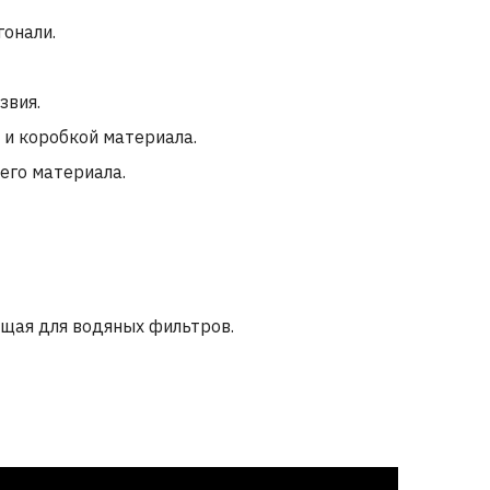
гонали.
звия.
 и коробкой материала.
го материала.
щая для водяных фильтров.