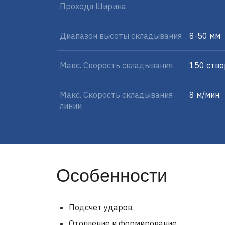
Проходя Ширина
Диапазон высоты складывания
8-50 мм
Макс. Скорость складывания
150 ство
Макс. Скорость складывания
8 м/мин.
линии
Особенности
Подсчет ударов.
Отопление и формирование.