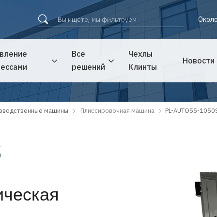
Около
вление
Все
Чехлы
Новости
ессами
решений
Клинты
зводственные машины
Плиссировочная машина
PL-AUTO55-1050
S
ическая