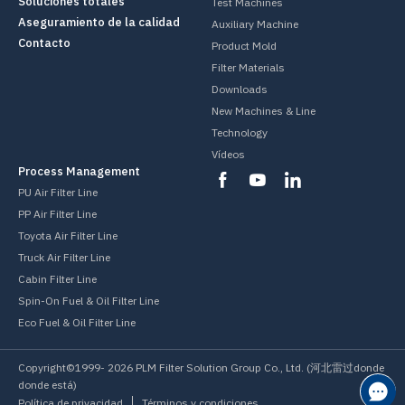
Soluciones totales
Test Machines
Aseguramiento de la calidad
Auxiliary Machine
Contacto
Product Mold
Filter Materials
Downloads
New Machines & Line
Technology
Vídeos
Process Management
PU Air Filter Line
PP Air Filter Line
Toyota Air Filter Line
Truck Air Filter Line
Cabin Filter Line
Spin-On Fuel & Oil Filter Line
Eco Fuel & Oil Filter Line
Copyright©1999-
2026
PLM Filter Solution Group Co., Ltd. (河北雷过donde
donde está)
Política de privacidad
Términos y condiciones