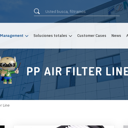
 Management
Soluciones totales
Customer Cases
News
PP AIR FILTER LIN
er Line