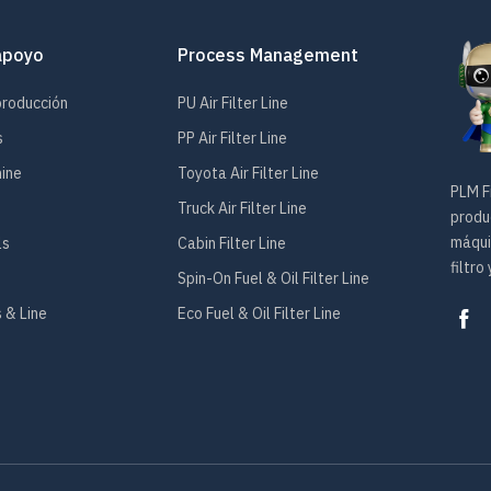
apoyo
Process Management
producción
PU Air Filter Line
s
PP Air Filter Line
hine
Toyota Air Filter Line
PLM Fi
Truck Air Filter Line
produc
máqui
ls
Cabin Filter Line
filtro
Spin-On Fuel & Oil Filter Line
 & Line
Eco Fuel & Oil Filter Line