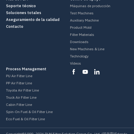
Soporte técnico
Máquinas de producción
Soluciones totales
Test Machines
Aseguramiento de la calidad
Auxiliary Machine
Contacto
Product Mold
Filter Materials
Downloads
New Machines & Line
Technology
Vídeos
Process Management
PU Air Filter Line
PP Air Filter Line
Toyota Air Filter Line
Truck Air Filter Line
Cabin Filter Line
Spin-On Fuel & Oil Filter Line
Eco Fuel & Oil Filter Line
Copyright©1999-
2026
PLM Filter Solution Group Co., Ltd. (河北雷过donde