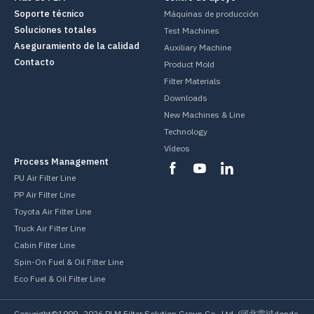
Soporte técnico
Máquinas de producción
Soluciones totales
Test Machines
Aseguramiento de la calidad
Auxiliary Machine
Contacto
Product Mold
Filter Materials
Downloads
New Machines & Line
Technology
Vídeos
Process Management
PU Air Filter Line
PP Air Filter Line
Toyota Air Filter Line
Truck Air Filter Line
Cabin Filter Line
Spin-On Fuel & Oil Filter Line
Eco Fuel & Oil Filter Line
Copyright©1999-
2026
PLM Filter Solution Group Co., Ltd. (河北雷过donde