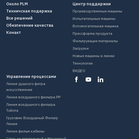
Около PLM
Центр поддержки
Техничская подержка
Производственные машины
Все решений
Испытательные машины
Обезпечение качества
Вспомогательная машина
Конакт
Прессформа продукта
Фильтрующие материалы
Загрузки
Новые машины и линии
Технологии
ВИДЕО
Управление процессами
Линия душного фитра
искусственная
Линия воздушного фильтра PP
Линия воздушного фильтра
Тойота
Грузовик Воздушный Фильтр
Линия
Линия фильм кабины
Спин-он топлильный и Масляный